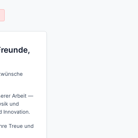
Freunde,
ktwünsche
serer Arbeit —
ysik und
 Innovation.
Ihre Treue und